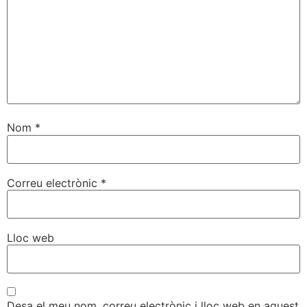
Nom
*
Correu electrònic
*
Lloc web
Desa el meu nom, correu electrònic i lloc web en aquest