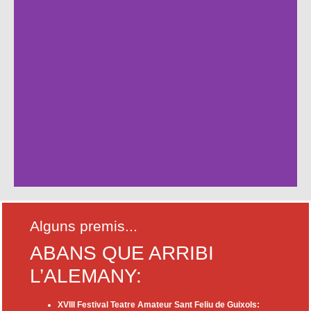
RITA
Alguns premis...
ABANS QUE ARRIBI
Companyia 8uit de teatre
L’ALEMANY:
Direcció: Mario Ferández
XVIII Festival Teatre Amateur Sant Feliu de Guixols: