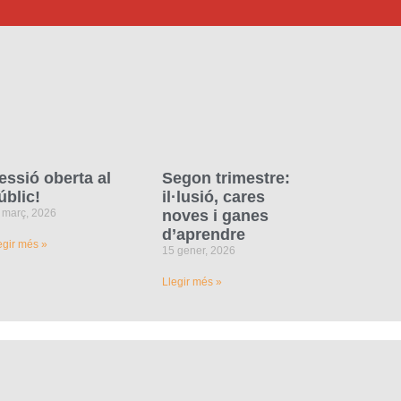
essió oberta al
Segon trimestre:
úblic!
il·lusió, cares
 març, 2026
noves i ganes
d’aprendre
egir més »
15 gener, 2026
Llegir més »