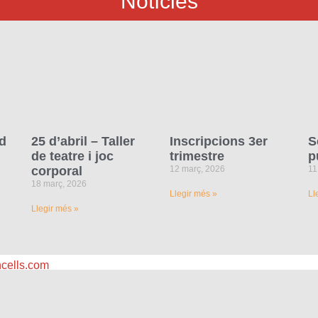
Notícies
d
25 d’abril – Taller
Inscripcions 3er
S
de teatre i joc
trimestre
p
corporal
12 març, 2026
11
18 març, 2026
Llegir més »
Ll
Llegir més »
cells.com
om