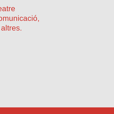
eatre
comunicació,
altres.