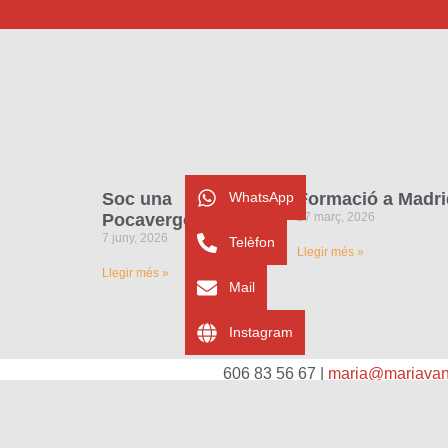
WhatsApp
Soc una
Formació a Madri
Pocavergonya!
27 març, 2026
7 juny, 2026
Telèfon
Llegir més »
Llegir més »
Mail
Instagram
606 83 56 67 |
maria@mariavan
www.mariavancells.c