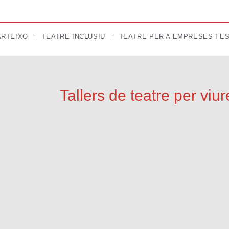
ARTEIXO
TEATRE INCLUSIU
TEATRE PER A EMPRESES I E
Tallers de teatre per viure