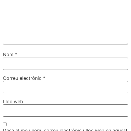
Nom
*
Correu electrònic
*
Lloc web
Desa el meu nom, correu electrònic i lloc web en aquest